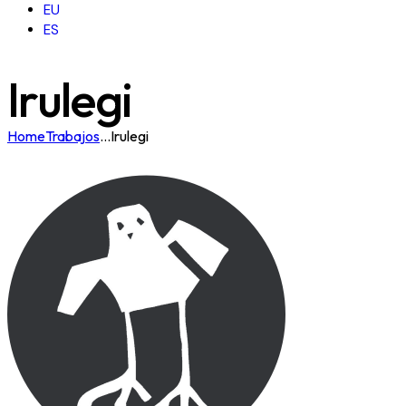
EU
ES
Irulegi
Home
Trabajos
...
Irulegi