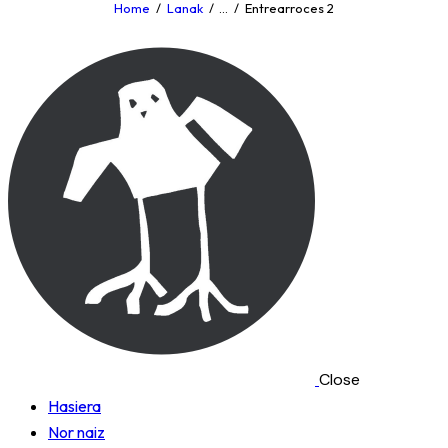
Home
Lanak
...
Entrearroces 2
Close
Hasiera
Nor naiz