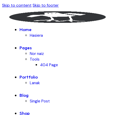
Skip to content
Skip to footer
Home
Hasiera
Pages
Nor naiz
Tools
404 Page
Portfolio
Lanak
Blog
Single Post
Shop