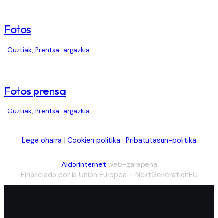
Fotos
Guztiak
,
Prentsa-argazkia
Fotos prensa
Guztiak
,
Prentsa-argazkia
Lege oharra
|
Cookien politika
|
Pribatutasun-politika
Aldorinternet
web-garapena
Financiado por la Unión Europea – NextGenerationEU