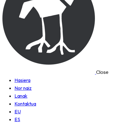
Close
Hasiera
Nor naiz
Lanak
Kontaktua
EU
ES