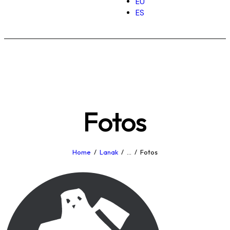
EU
ES
Fotos
Home
Lanak
...
Fotos