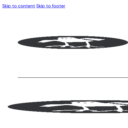
Skip to content
Skip to footer