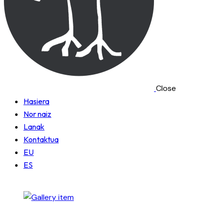
Close
Hasiera
Nor naiz
Lanak
Kontaktua
EU
ES