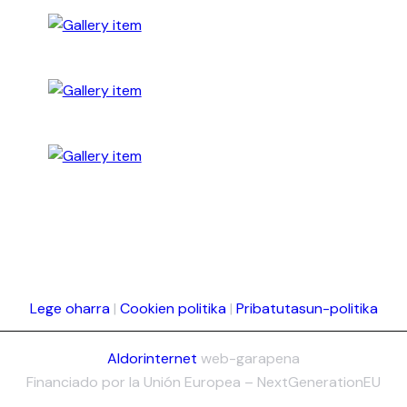
Lege oharra
|
Cookien politika
|
Pribatutasun-politika
Aldorinternet
web-garapena
Financiado por la Unión Europea – NextGenerationEU